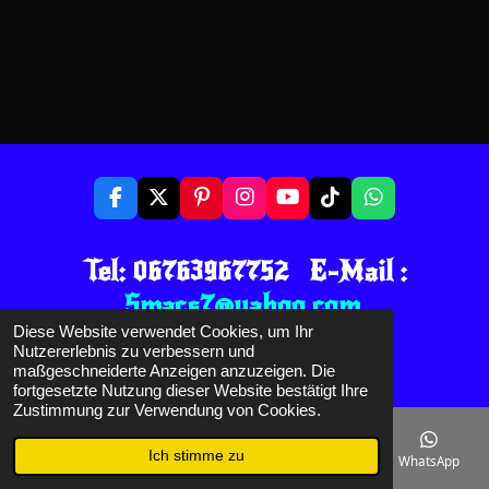
F
X
P
I
Y
T
W
a
i
n
o
i
h
c
n
s
u
k
a
Tel: 06763967752 E-Mail :
e
t
t
T
T
t
b
e
a
u
o
s
Smacs7@yahoo.com
o
r
g
b
k
A
o
e
r
e
p
Diese Website verwendet Cookies, um Ihr
© 2021 - 2026 SMACS GARAGE
k
s
a
p
Nutzererlebnis zu verbessern und
t
m
Mit Unterstützung von
Webador
maßgeschneiderte Anzeigen anzuzeigen. Die
fortgesetzte Nutzung dieser Website bestätigt Ihre
Zustimmung zur Verwendung von Cookies.
Ich stimme zu
E-Mail
Telefon
Karte
Facebook
WhatsApp