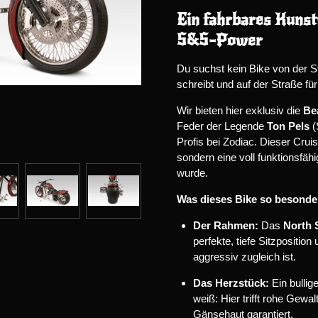
Ein fahrbares Kunstw
S&S-Power
Du suchst kein Bike von der S
schreibt und auf der Straße für
Wir bieten hier exklusiv die
Bea
Feder der Legende
Ton Pels
(
Profis bei Zodiac. Dieser Crui
sondern eine voll funktionsfäh
wurde.
Was dieses Bike so besonde
Der Rahmen:
Das
North 
perfekte, tiefe Sitzposition
aggressiv zugleich ist.
Das Herzstück:
Ein bullig
weiß: Hier trifft rohe Gewa
Gänsehaut garantiert.