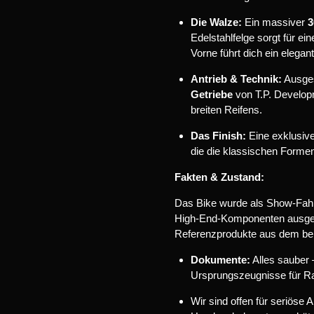
Die Walze:
Ein massiver
3
Edelstahlfelge sorgt für ei
Vorne führt dich ein elega
Antrieb & Technik:
Ausges
Getriebe
von T.P. Developm
breiten Reifens.
Das Finish:
Eine exklusiv
die die klassischen Formen
Fakten & Zustand:
Das Bike wurde als Show-Fahrz
High-End-Komponenten ausgesta
Referenzprodukte aus dem be
Dokumente:
Alles sauber 
Ursprungszeugnisse für R
Wir sind offen für seriöse