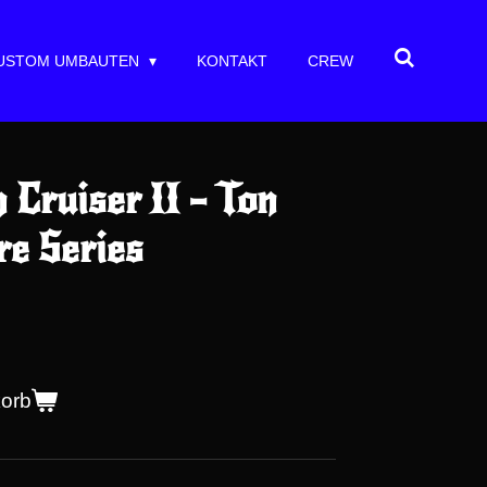
USTOM UMBAUTEN
KONTAKT
CREW
 Cruiser II – Ton
re Series
korb