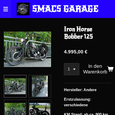
Zum
SMACS GARAGE
Hauptinhalt
springen
Iron Horse
Bobber 125
4.995,00 €
In den
Warenkorb
Hersteller: Andere
Erstzulassung:
verschiedene
KM Stand: ab ca. 900 km