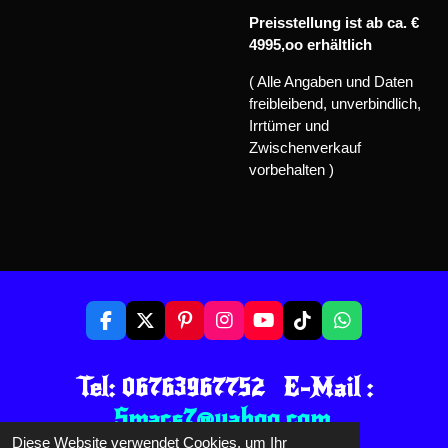
Preisstellung ist ab ca. €
4995,oo erhältlich
( Alle Angaben und Daten
freibleibend, unverbindlich,
Irrtümer und
Zwischenverkauf
vorbehalten )
F
X
P
I
Y
T
W
a
i
n
o
i
h
c
n
s
u
k
a
Tel: 06763967752 E-Mail :
e
t
t
T
T
t
b
e
a
u
o
s
Smacs7@yahoo.com
o
r
g
b
k
A
o
e
r
e
p
Diese Website verwendet Cookies, um Ihr
© 2021 - 2026 SMACS GARAGE