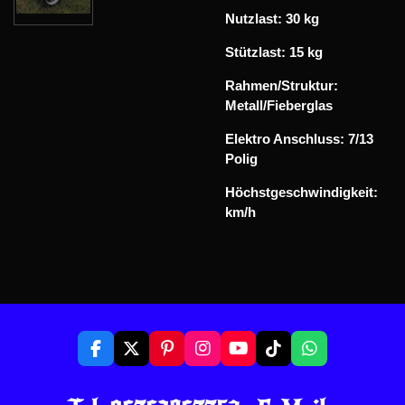
Nutzlast: 30 kg
Stützlast: 15 kg
Rahmen/Struktur:
Metall/Fieberglas
Elektro Anschluss: 7/13
Polig
Höchstgeschwindigkeit:
km/h
F
X
P
I
Y
T
W
a
i
n
o
i
h
c
n
s
u
k
a
e
t
t
T
T
t